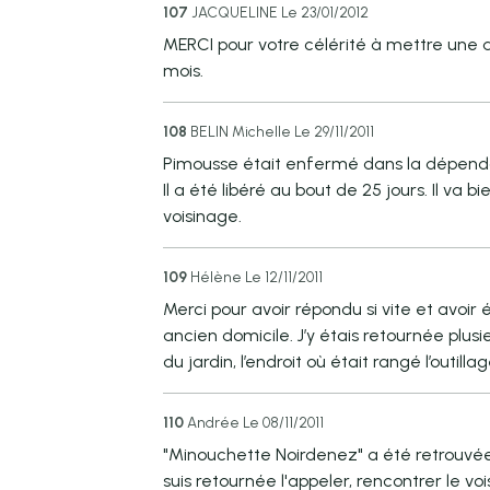
107
JACQUELINE
Le 23/01/2012
MERCI pour votre célérité à mettre une
mois.
108
BELIN Michelle
Le 29/11/2011
Pimousse était enfermé dans la dépenda
Il a été libéré au bout de 25 jours. Il va 
voisinage.
109
Hélène
Le 12/11/2011
Merci pour avoir répondu si vite et avoir 
ancien domicile. J’y étais retournée plusieu
du jardin, l’endroit où était rangé l’outi
110
Andrée
Le 08/11/2011
"Minouchette Noirdenez" a été retrouvée
suis retournée l'appeler, rencontrer le v