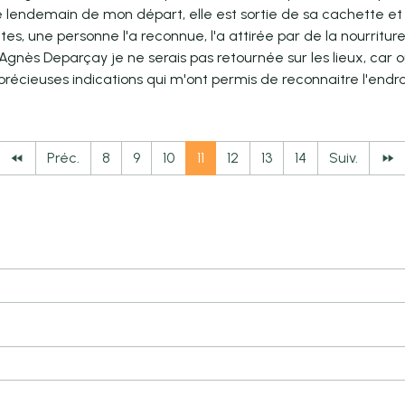
 Et le lendemain de mon départ, elle est sortie de sa cachette
ettes, une personne l'a reconnue, l'a attirée par de la nourritur
Agnès Deparçay je ne serais pas retournée sur les lieux, car o
s précieuses indications qui m'ont permis de reconnaitre l'en
Préc.
8
9
10
11
12
13
14
Suiv.