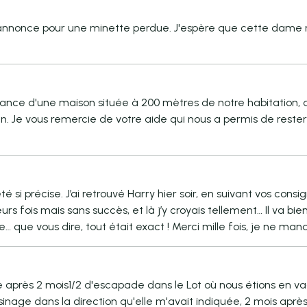
 annonce pour une minette perdue. J'espère que cette dame r
nce d'une maison située à 200 mètres de notre habitation, d
bien. Je vous remercie de votre aide qui nous a permis de rester 
été si précise. J’ai retrouvé Harry hier soir, en suivant vos co
rs fois mais sans succès, et là j’y croyais tellement… Il va bien,
llage… que vous dire, tout était exact ! Merci mille fois, je n
 après 2 mois1/2 d'escapade dans le Lot où nous étions en va
oisinage dans la direction qu'elle m'avait indiquée, 2 mois apr