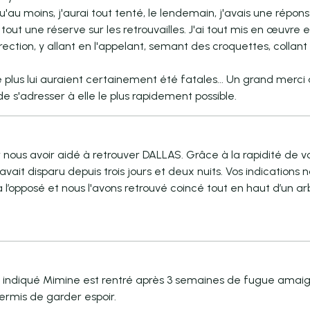
u'au moins, j'aurai tout tenté, le lendemain, j'avais une répons
out une réserve sur les retrouvailles. J'ai tout mis en œuvre e
ection, y allant en l'appelant, semant des croquettes, collant
 de plus lui auraient certainement été fatales... Un grand m
 s'adresser à elle le plus rapidement possible.
ous avoir aidé à retrouver DALLAS. Grâce à la rapidité de vos
 avait disparu depuis trois jours et deux nuits. Vos indications
 l’opposé et nous l'avons retrouvé coincé tout en haut d’un arb
z indiqué Mimine est rentré après 3 semaines de fugue amaigr
rmis de garder espoir.