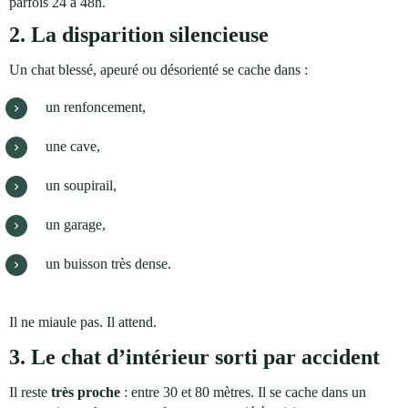
parfois 24 à 48h.
2. La disparition silencieuse
Un chat blessé, apeuré ou désorienté se cache dans :
un renfoncement,
une cave,
un soupirail,
un garage,
un buisson très dense.
Il ne miaule pas. Il attend.
3. Le chat d’intérieur sorti par accident
Il reste
très proche
: entre 30 et 80 mètres. Il se cache dans un