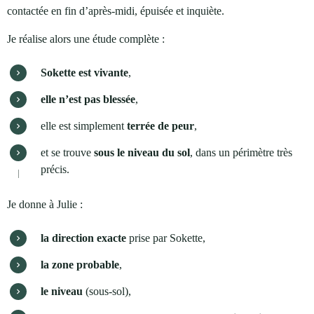
contactée en fin d’après‑midi, épuisée et inquiète.
Je réalise alors une étude complète :
Sokette est vivante
,
elle n’est pas blessée
,
elle est simplement 
terrée de peur
,
et se trouve 
sous le niveau du sol
, dans un périmètre très 
précis.
Je donne à Julie :
la direction exacte
 prise par Sokette,
la zone probable
,
le niveau
 (sous‑sol),